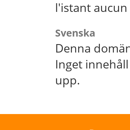
l'istant aucu
Svenska
Denna domän 
Inget innehål
upp.